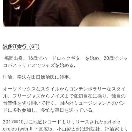
波多江崇行（GT)
福岡出身。16歳でハードロックギターを始め、20歳でジャ
コパストリアスでジャズを始める
。
理論、奏法を田口悌治氏に師事。
オーソドックスなスタイルからコンテンポラリーなスタイ
ル、フリージャズからノイズまで変幻自在に操り、独自の
音楽性を切り開いて行く。国内外ミュージシャンとのバン
ドに多数参加し、多忙な毎日を送っている。
2017年10月に地底レコードよりリリースされたparhelic
circles (with 川下直広ts、小山彰太dr)は雑誌社、評論家より