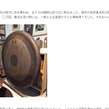
技巧に目を奪われ、またその独特な語り口に和みました。後半の石井眞木氏のBlack 
「二刀流」奏法を見た時には、一体どんな楽譜だろうと興味津々でした。それから