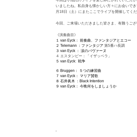
今回は小池氏のライブを楽しみにされていた方が
いましたね。私自身も懐かしい方々にお会いでき
月18日（土）にまたここでライブを開催してく
今回、ご来場いただきました皆さま、有難うござ
《演奏曲目》
１ van Eyck： 前奏曲、ファンタジアとエコー
２ Telemann ：ファンタジア
第5番ハ長調
３ van Eyck ： 涙のパヴァーヌ
４ エスタンピー：「イザッベラ」
５ van Eyck:
戦争
６ Bruggen： ５つの練習曲
７ van Eyck： マリア賛歌
８ 石井眞木 ：Black Intention
９ van Eyck： 今晩何をしましょうか