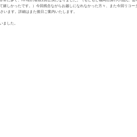
非常に多く、RH初の昼夜2回公演になりました。（もともと福岡出身の小池氏。会
て嬉しかったです。）今回残念ながらお越しになれなかった方々、また今回リコーダ
ださいます。詳細はまた後日ご案内いたします。
いました。