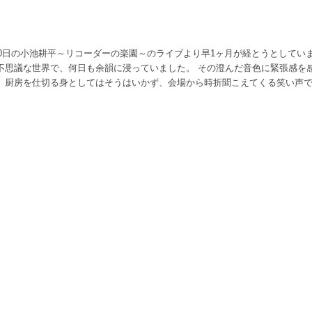
10日の小池耕平～リコーダーの楽園～のライブより早1ヶ月が経とうとしてい
不思議な世界で、何日も余韻に浸っていました。 その澄んだ音色に緊張感を
、厨房を仕切る身としてはそうはいかず、会場から時折聞こえてくる笑い声