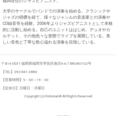
福岡在住のジャズピアニスト。
大学のサークルでバンドでの演奏を始める。クラシックや
ジャズの研鑽を経て、様々なジャンルの音楽家との演奏や
CD録音等を経験。2006年よりジャズピアニストとして本格
的に活動し始める。自己のユニットははじめ、デュオやカ
ルテット、その他色々な形態でライブを展開している。美
しい音色と丁寧な歌心溢れる演奏を目指している。
〒814-0031 福岡県福岡市早良区南庄6-6-7 BRUNO102号
【TEL】092-841-3884
【営業時間】9：00～19：00
【定休日】日曜日・月曜日
Copyright (c) RobiniaHill All Rights Reserved.