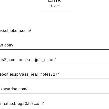
リンク
usselljokela.com/
art.com/
ers2.jcom.home.ne.jp/b_moon/
eocities.jp/yass_real_notes727/
aikawarisa.com/
ukihatae.blog50.fc2.com/