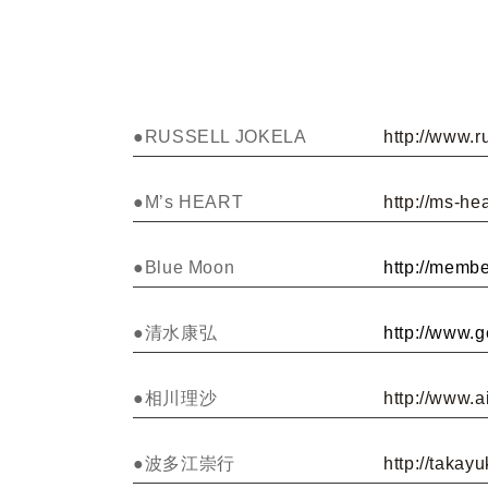
●RUSSELL JOKELA
http://www.r
●M’s HEART
http://ms-he
●Blue Moon
http://memb
●清水康弘
http://www.g
●相川理沙
http://www.
●波多江崇行
http://takay