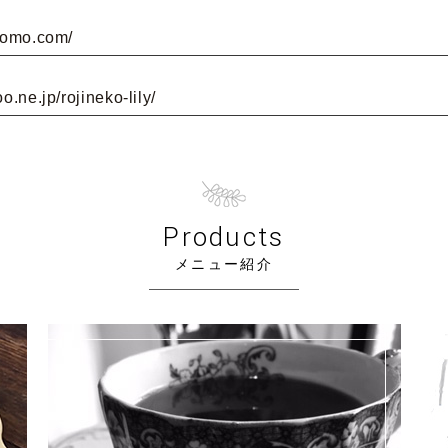
otomo.com/
oo.ne.jp/rojineko-lily/
Products
メニュー紹介