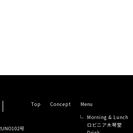
Top
Concept
Menu
Morning & Lunch
ロビニア木琴堂
RUNO102号
Drink